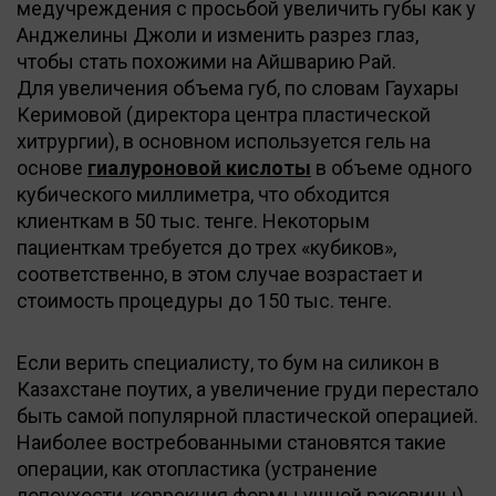
медучреждения с просьбой увеличить губы как у
Анджелины Джоли и изменить разрез глаз,
чтобы стать похожими на Айшварию Рай.
Для увеличения объема губ, по словам Гаухары
Керимовой (директора центра пластической
хитрургии), в основном используется гель на
основе
гиалуроновой кислоты
в объеме одного
кубического миллиметра, что обходится
клиенткам в 50 тыс. тенге. Некоторым
пациенткам требуется до трех «кубиков»,
соответственно, в этом случае возрастает и
стоимость процедуры до 150 тыс. тенге.
Если верить специалисту, то бум на силикон в
Казахстане поутих, а увеличение груди перестало
быть самой популярной пластической операцией.
Наиболее востребованными становятся такие
операции, как отопластика (устранение
лопоухости, коррекция формы ушной раковины),