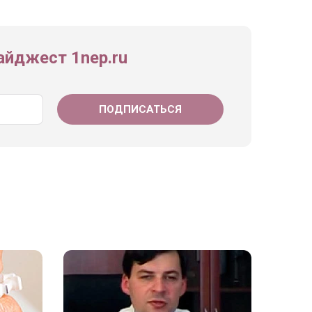
йджест 1nep.ru