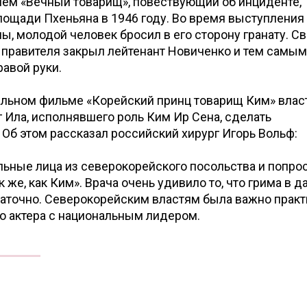
ием «Вечный товарищ», повествующий об инциденте,
лощади Пхеньяна в 1946 году. Во время выступления
ны, молодой человек бросил в его сторону гранату. С
 правителя закрыл лейтенант Новиченко и тем самым
авой руки.
альном фильме «Корейский принц товарищ Ким» влас
г Ила, исполнявшего роль Ким Ир Сена, сделать
Об этом рассказал российский хирург Игорь Вольф:
ьные лица из северокорейского посольства и попрос
 же, как Ким». Врача очень удивило то, что грима в 
таточно. Северокорейским властям была важно прак
о актера с национальным лидером.