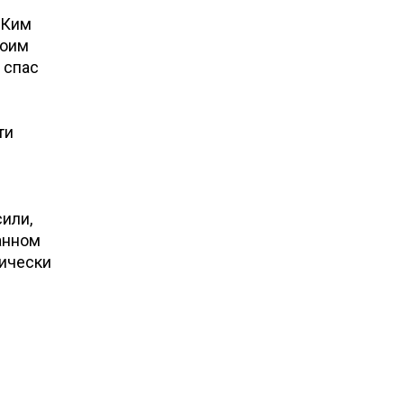
 Ким
воим
 спас
ти
или,
данном
тически