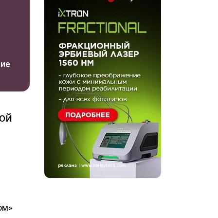
ние
ной
ом»