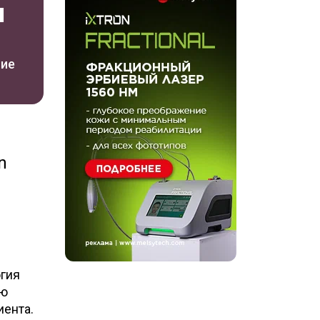
я
ние
n
огия
ию
иента.