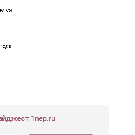
е
ается
 года
йджест 1nep.ru