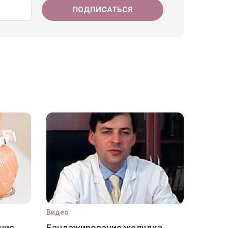
Видео
ние
Бандажирование желудка