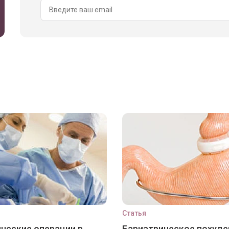
Статья
ческие операции в
Бариатрическое похуде