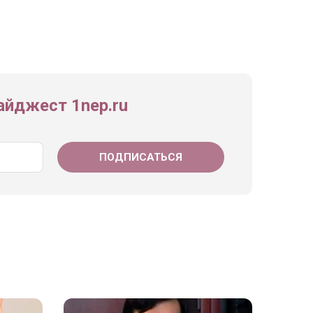
йджест 1nep.ru