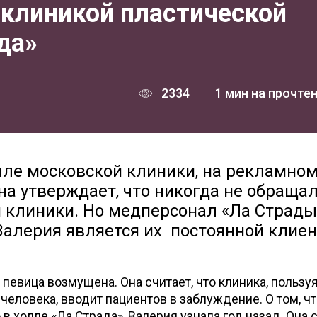
 клиникой пластической
да»
2334
1 мин на прочте
олле московской клиники, на рекламно
Она утверждает, что никогда не обраща
 клиники. Но медперсонал «Ла Страды
Валерия является их постоянной клиен
 певица возмущена. Она считает, что клиника, пользу
человека, вводит пациентов в заблуждение. О том, чт
 холле «Ла Страда», Валерия узнала год назад. Она 