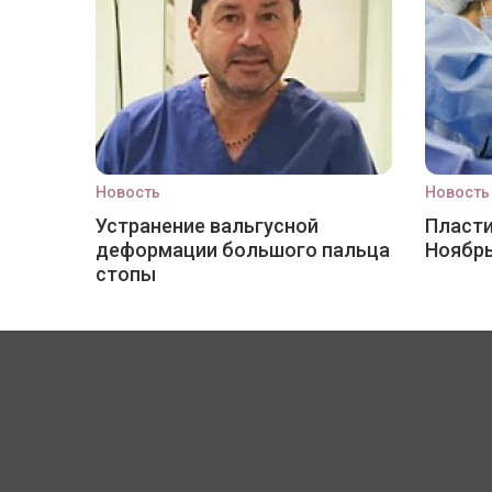
Новость
Новость
Устранение вальгусной
Пласти
деформации большого пальца
Ноябр
стопы