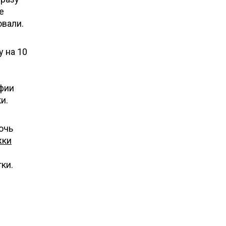
е
овали.
у на 10
афии
и.
очь
жки
ки.