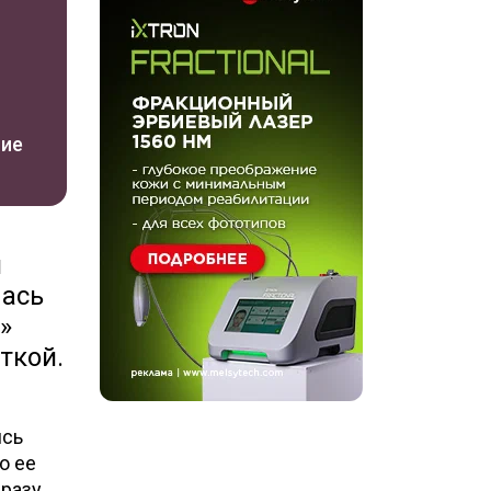
ние
м
лась
»
ткой.
ясь
о ее
сразу