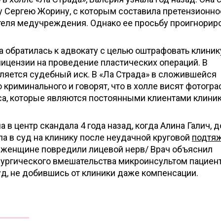
у Сергею Жорину, с которым составила претензионно
теля медучреждения. Однако ее просьбу проигнорир
а обратилась к адвокату с целью оштрафовать клиник
лицензии на проведение пластических операций. В
ляется судебный иск. В «Ла Страда» в сложившейся
о криминального и говорят, что в холле висят фотогр
са, которые являются постоянными клиентами клиник
 в центр скандала 4 года назад, когда Алина Галич, д
ла в суд на клинику после неудачной круговой
подтя
и женщине повредили лицевой нерв/ Врач объяснил
рургического вмешательства микроинсультом пациент
уд, не добившись от клиники даже компенсации.