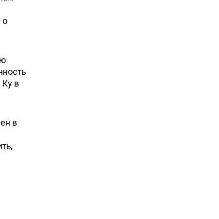
 о
ью
енность
 Ку в
ен в
ть,