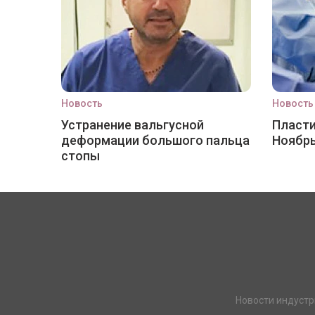
Новость
Новость
Устранение вальгусной
Пласти
деформации большого пальца
Ноябр
стопы
Новости индустр