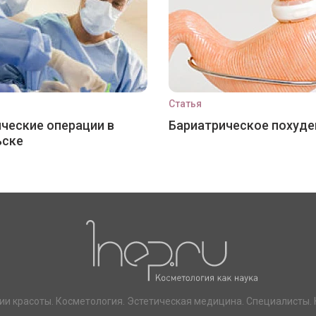
Статья
ческие операции в
Бариатрическое похуде
ьске
ии красоты. Косметология. Эстетическая медицина. Специалисты. 