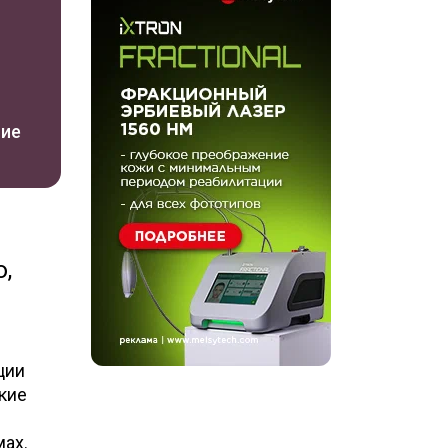
ние
,
ции
кие
мах.