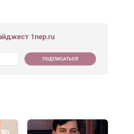
йджест 1nep.ru