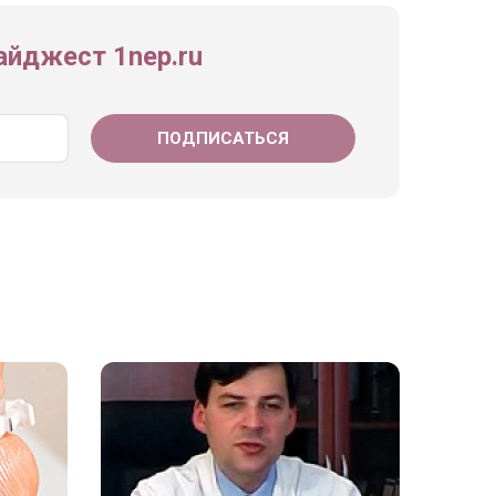
йджест 1nep.ru