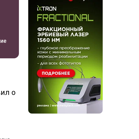
ние
ил о