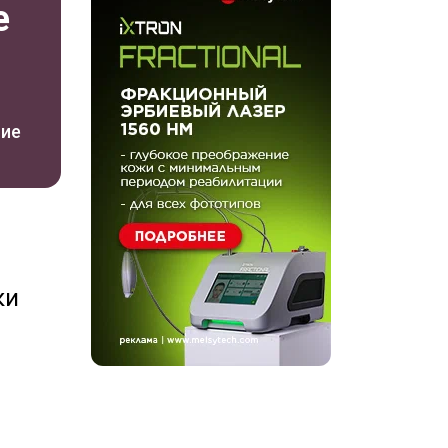
е
ние
ки