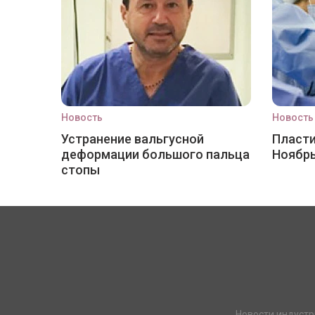
Новость
Новость
Устранение вальгусной
Пласти
деформации большого пальца
Ноябр
стопы
Новости индустр