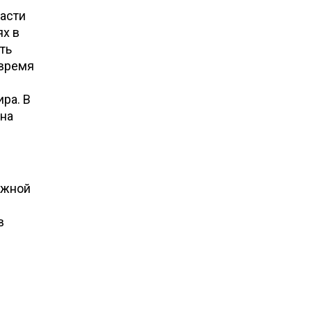
ласти
ях в
ть
 время
ра. В
на
ожной
в