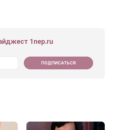
йджест 1nep.ru