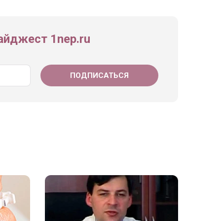
йджест 1nep.ru