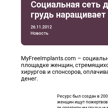
Социальная сеть 
грудь наращивает
26.11.2012
Новость
MyFreeImplants.com – социальн
площадке женщин, стремящихся
хирургов и спонсоров, оплачив
денег.
Ресурс был создан в 200
женщин ищут пожертвова
те оплатили им грудные