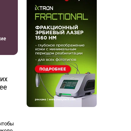
ние
ких
ее
 чтобы
около