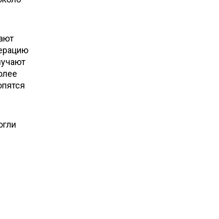
ают
перацию
лучают
олее
опятся
огли