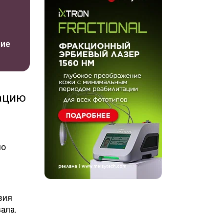
ние
рацию
но
зия
ала.