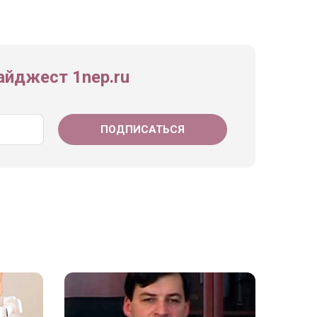
йджест 1nep.ru