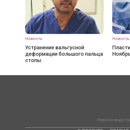
Новость
Новость
Устранение вальгусной
Пласти
деформации большого пальца
Ноябр
стопы
Новости индустр