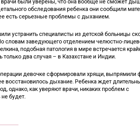
 врачи были уверены, что она вообще не сможет ды
етального обследования ребенка они сообщили мате
нее есть серьезные проблемы с дыханием.
ли устранить специалисты из детской больницы ск
По словам заведующего отделением челюстно-лицев
лкина, подобная патология в мире встречается край
ь только два случая – в Казахстане и Индии.
операции девочке сформировали хрящи, выпрямили 
нее восстановилось дыхание. Ребенка ждет длительн
д, однако, как уверяют врачи, никаких проблем с
 не будет.