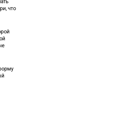
шать
ри, что
орой
ой
не
форму
ый