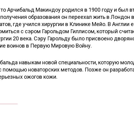
, то Арчибальд Макиндоу родился в 1900 году и был 
 получения образования он переехал жить в Лондон в
тов, где учился хирургии в Клинике Мейо. В Англии 
омиться с сэром Гарольдом Гиллисом, который счита
ргии 20 века. Сэру Гарольду было присвоено дворян
ние воинов в Первую Мировую Войну.
ибальда навыкам новой специальности, которую мол
 с помощью новаторских методов. Позже он разработ
ерьезных ожогов кожи.