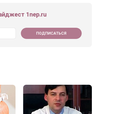
йджест 1nep.ru