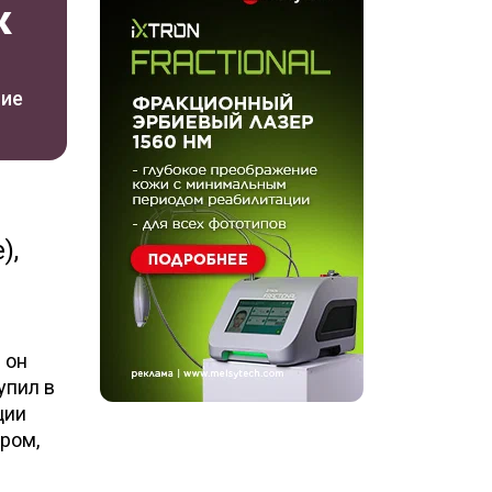
к
ние
),
 он
упил в
ции
ром,