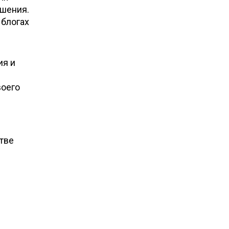
ешения.
 блогах
ия и
воего
стве