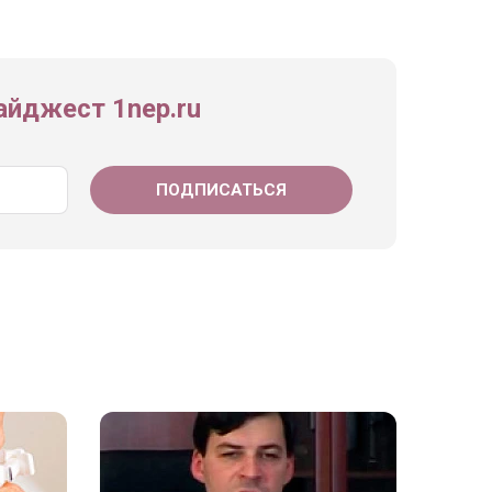
йджест 1nep.ru