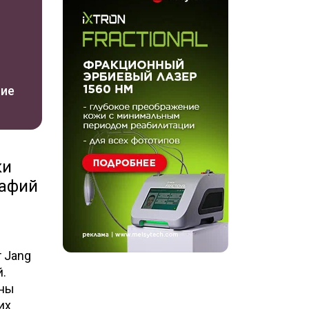
ние
ки
рафий
 Jang
й.
жны
их