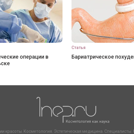
Статья
ческие операции в
Бариатрическое похуде
ьске
ии красоты. Косметология. Эстетическая медицина. Специалисты. 