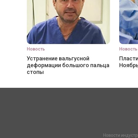
Новость
Новость
Устранение вальгусной
Пласти
деформации большого пальца
Ноябр
стопы
Новости индустр