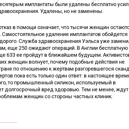
десятерым имплантаты были удалены бесплатно уси
равоохранения. Удалены, но не заменены.
тказ в помощи означает, что тысячи женщин остаютс
 Самостоятельное удаление имплантатов обойдется
орого. Служба здравоохранения Уэльса уже замени
м, еще 250 ожидают операций. В Англии бесплатную
еще 633 ее пройдут в ближайшем будущем. Активисто
их женщин волнует, почему подобные действия не
тране по отношению к жертвам разгоревшегося сканд
ртов пока есть только один ответ: в настоящее врем
ого, то промышленный силикон, используемый в
ет долгосрочный вред здоровью. Тем не менее, ждут
проблемам женщин со стороны частных клиник.