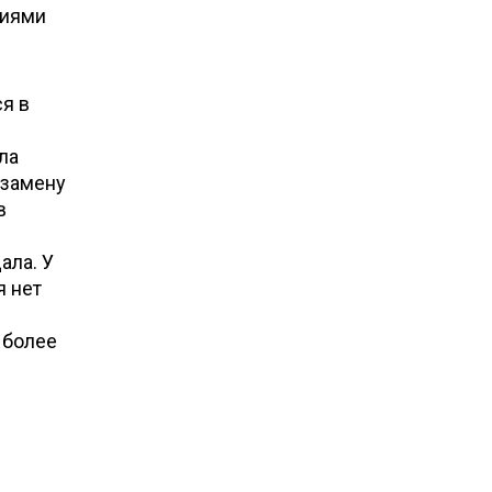
лиями
я в
ла
 замену
в
ала. У
я нет
 более