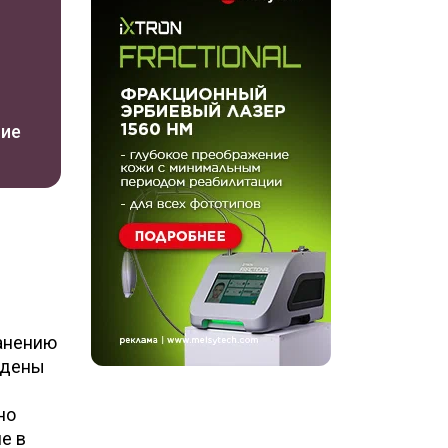
ние
ранению
ждены
но
е в