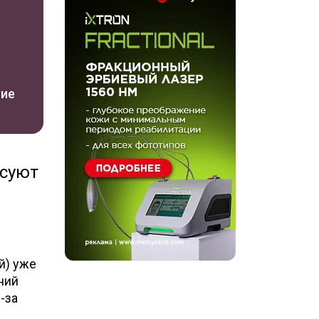
ние
есуют
й) уже
ний
-за