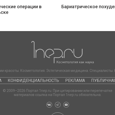
ческие операции в
Бариатрическое похуде
ьске
ии красоты. Косметология. Эстетическая медицина. Специалисты. 
А
КОНФИДЕНЦИАЛЬНОСТЬ
РЕКЛАМА
ПУБЛИЧНАЯ
© 2009–2026 Портал 1nep.ru. При цитировании или перепечатке
материалов ссылка на Портал 1nep.ru обязательна.