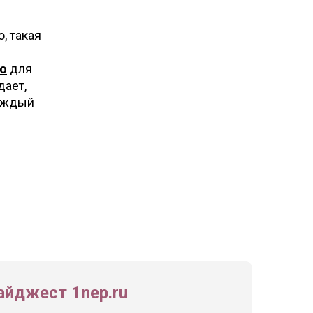
, такая
ю
для
дает,
каждый
йджест 1nep.ru