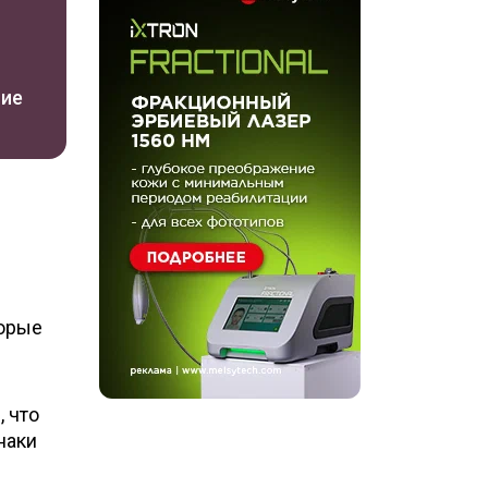
ние
торые
, что
наки