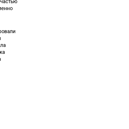
 частью
именно
ровали
я
ела
ка
а