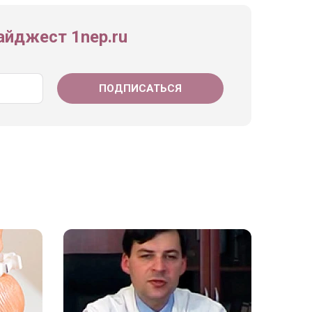
йджест 1nep.ru