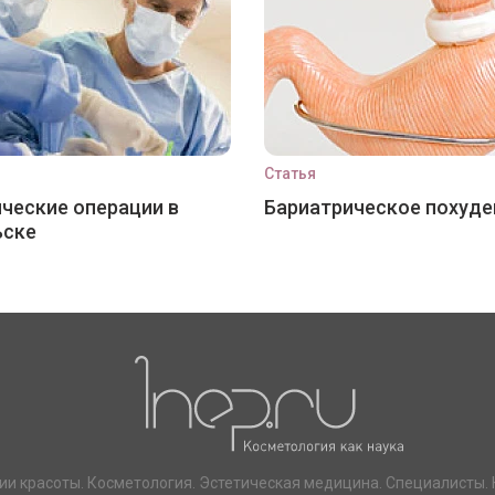
Статья
ческие операции в
Бариатрическое похуде
ьске
ии красоты. Косметология. Эстетическая медицина. Специалисты. 