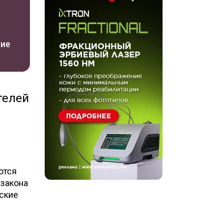
ние
телей
ются
 закона
ские