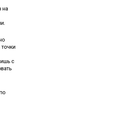
 на
и.
но
 точки
лишь с
овать
 по