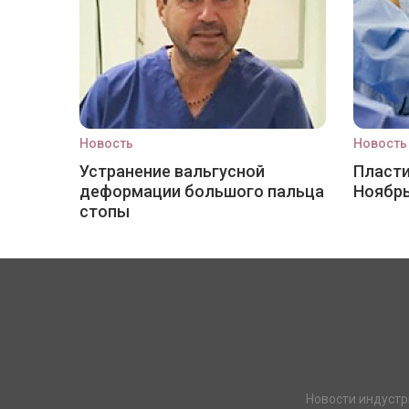
Новость
Новость
Устранение вальгусной
Пласти
деформации большого пальца
Ноябр
стопы
Новости индустр