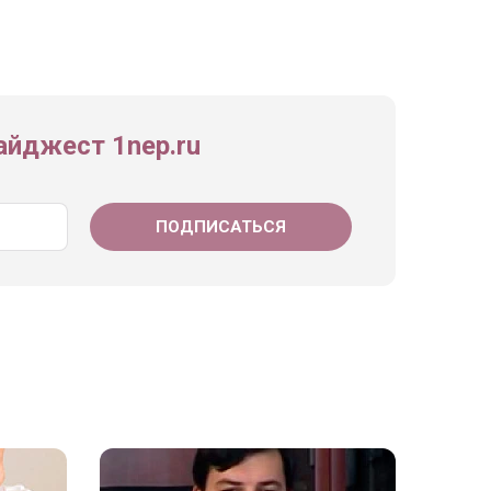
йджест 1nep.ru