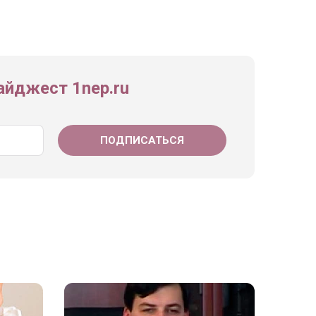
йджест 1nep.ru