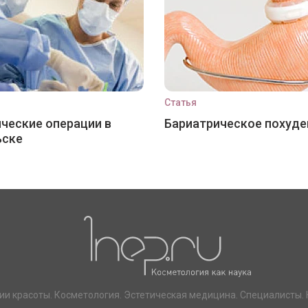
Статья
ческие операции в
Бариатрическое похуде
ьске
ии красоты. Косметология. Эстетическая медицина. Специалисты. 