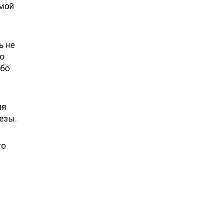
емой
ь не
то
ибо
ия
езы.
то