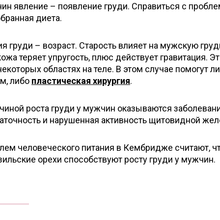
ин явление – появление груди. Справиться с пробл
бранная диета.
я груди – возраст. Старость влияет на мужскую груд
ожа теряет упругость, плюс действует гравитация. Э
некоторых областях на теле. В этом случае помогут л
м, либо
пластическая хирургия
.
ичиной роста груди у мужчин оказываются заболеван
таточность и нарушенная активность щитовидной жел
блем человеческого питания в Кембридже считают, ч
ильские орехи способствуют росту груди у мужчин.