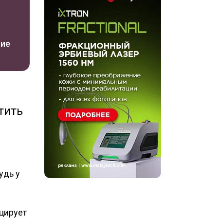
ние
тить
удь у
оцирует