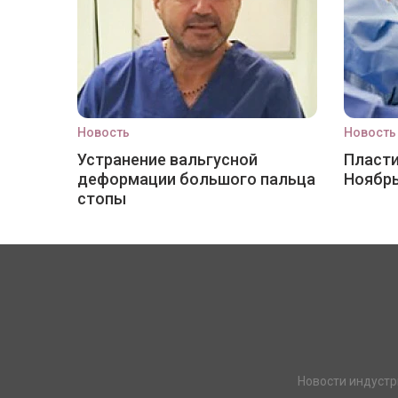
Новость
Новость
Устранение вальгусной
Пласти
деформации большого пальца
Ноябр
стопы
Новости индустр