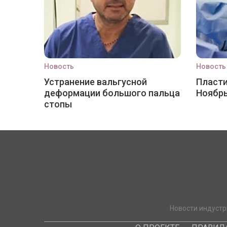
Новость
Новость
Устранение вальгусной
Пласти
деформации большого пальца
Ноябр
стопы
Новости индустр