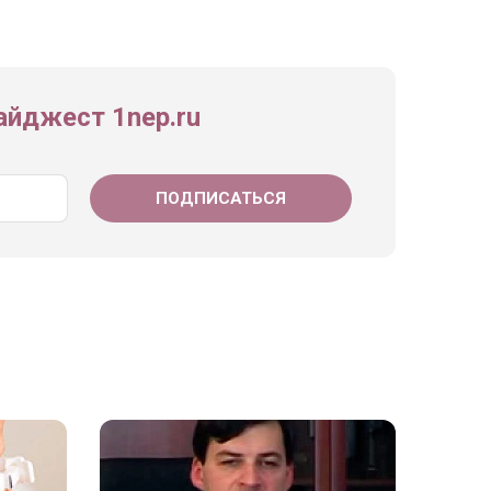
йджест 1nep.ru