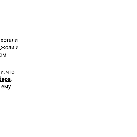
0
 хотели
Джоли и
эм.
и, что
бера
,
 ему