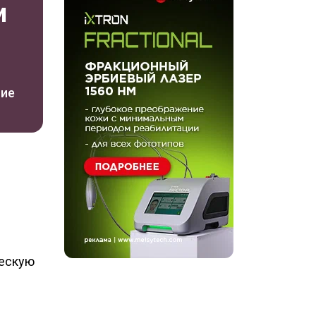
и
ние
ческую