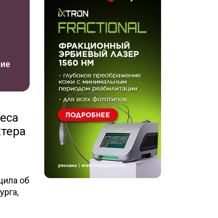
ние
еса
ктера
щила об
урга,