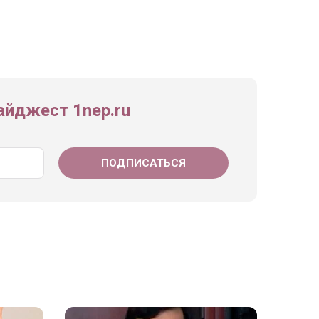
йджест 1nep.ru