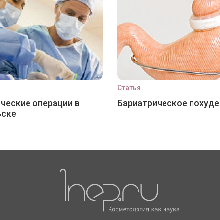
Статья
ческие операции в
Бариатрическое похуде
ьске