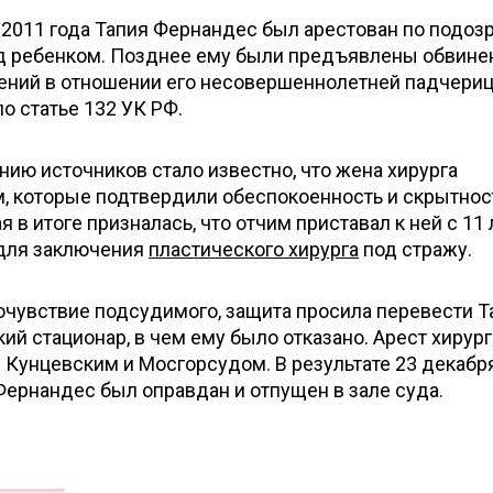
 2011 года Тапия Фернандес был арестован по подоз
д ребенком. Позднее ему были предъявлены обвине
ений в отношении его несовершеннолетней падчери
о статье 132 УК РФ.
нию источников стало известно, что жена хирурга
м, которые подтвердили обеспокоенность и скрытнос
я в итоге призналась, что отчим приставал к ней с 11 
 для заключения
пластического хирурга
под стражу.
очувствие подсудимого, защита просила перевести Т
й стационар, в чем ему было отказано. Арест хирург
Кунцевским и Мосгорсудом. В результате 23 декабря
ернандес был оправдан и отпущен в зале суда.