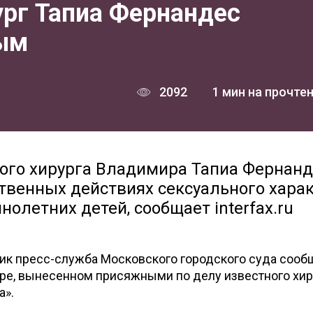
ург Тапиа Фернандес
ым
2092
1 мин на прочте
ого хирурга Владимира Тапиа Фернанд
твенных действиях сексуального хара
олетних детей, сообщает interfax.ru
к пресс-служба Московского городского суда сооб
ре, вынесенном присяжными по делу известного хир
а».