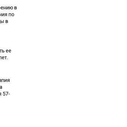
рению в
ния по
цы в
ть ее
лет.
апия
а
 57-