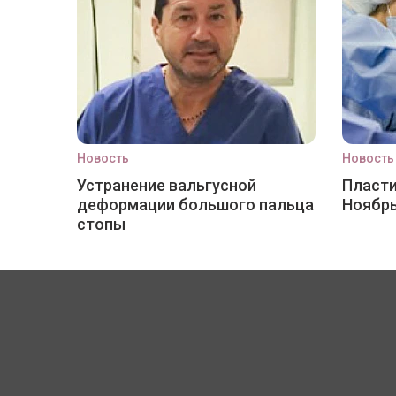
Новость
Новость
Устранение вальгусной
Пласти
деформации большого пальца
Ноябр
стопы