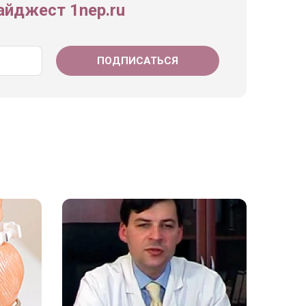
йджест 1nep.ru