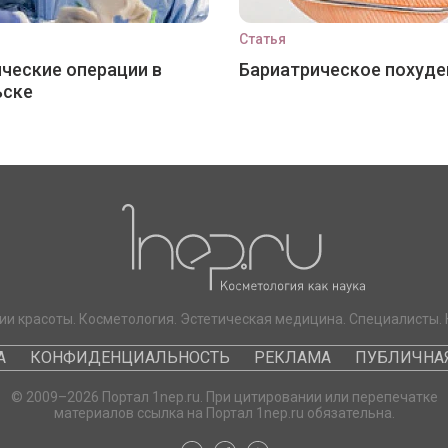
Статья
ческие операции в
Бариатрическое похуде
ьске
ии красоты. Косметология. Эстетическая медицина. Специалисты. 
А
КОНФИДЕНЦИАЛЬНОСТЬ
РЕКЛАМА
ПУБЛИЧНАЯ
© 2009–2026 Портал 1nep.ru. При цитировании или перепечатке
материалов ссылка на Портал 1nep.ru обязательна.