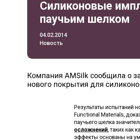
Силиконовые имп
паучьим шелком
04.02.2014
Новость
Компания AMSilk сообщила о 
нового покрытия для силиконо
Результаты испытаний н
Functional Materials, до
паучьего шелка значите
осложнений
, таких как
эффекты основаны на ум