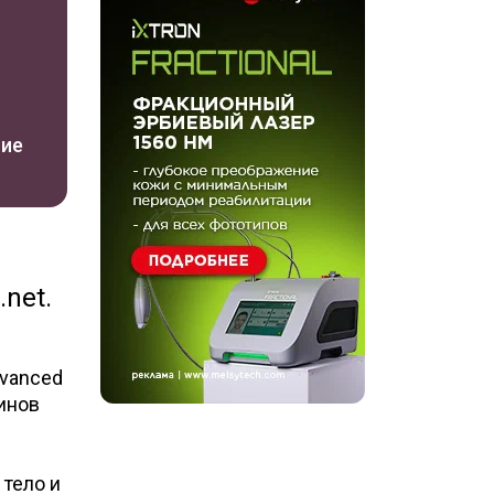
ние
net.
dvanced
еинов
тело и