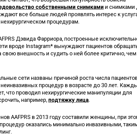
едовольство собственными снимками
и снимками 
уждают все больше людей проявлять интерес к услуг
и нехирургическом процедурам.
AFPRS Дэвида Фарриора, построенные исключительн
ети вроде Instagram* вынуждают пациентов обращат
 свою внешность и судить о ней более критично, чем
альные сети названы причиной роста числа пациенто
 неинвазивных процедур в возрасте до 30 лет. Кажды
т, что проводил нехирургические манипуляции для
срочить, например,
подтяжку лица
.
нов AAFPRS в 2013 году составили женщины, при эт
процедур оказались минимально инвазивными, таким
линг.