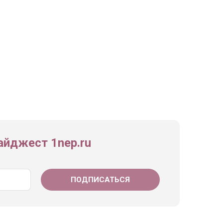
йджест 1nep.ru