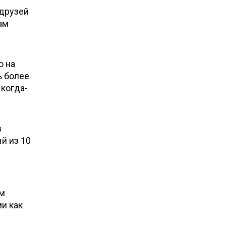
друзей
ам
о на
ь более
 когда-
в
й из 10
ом
и как