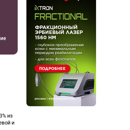
ние
3% из
евой и