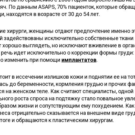
сяч. По данным ASAPS, 70% пациенток, которые обра
и, находятся в возрасте от 30 до 54 лет.
ие хирурги, женщины отдают предпочтение именно э
ней задействованы исключительно собственные ткани
ят хорошо выглядеть, но исключают вживление в орга
 речь идет исключительно о коррекции формы груди:
но изменить при помощи
имплантатов
.
тоит в иссечении излишков кожи и поднятии ее на то
лась до беременности, кормления грудью и прочих фа
 на женском теле. Как считают специалисты, одной 
ьного роста спроса на подтяжку стало повальное увл
разом жизни и сопутствующим ему похудением. Как
 веса отрицательно сказывается на внешнем виде груд
тоге и обращаются к пластическим хирургам.