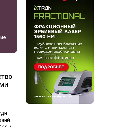
ние
ство
ими
уди
ений
37% и