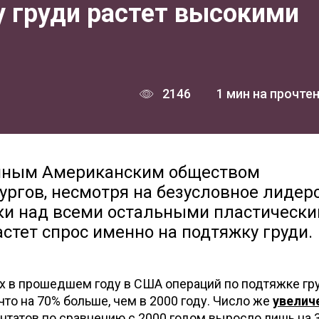
у груди растет высокими
2146
1 мин на прочте
анным Американским обществом
ургов, несмотря на безусловное лидер
и над всеми остальными пластическ
стет спрос именно на подтяжку груди.
 в прошедшем году в США операций по подтяжке гр
что на 70% больше, чем в 2000 году. Число же
увелич
татов по сравнению с 2000 годом выросло лишь на 