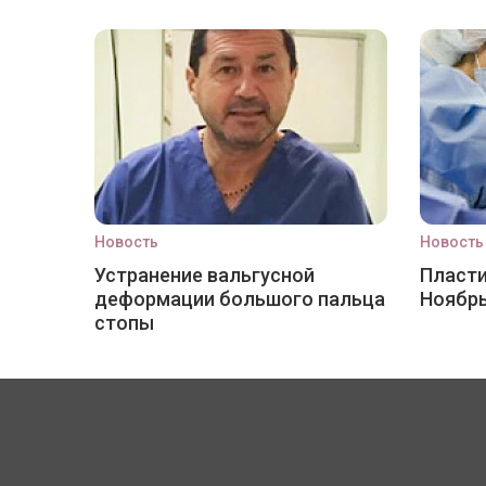
Новость
Новость
Устранение вальгусной
Пласти
деформации большого пальца
Ноябр
стопы