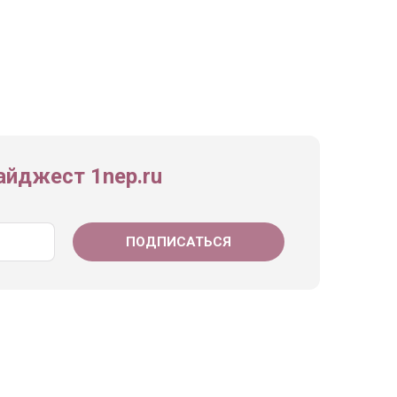
йджест 1nep.ru