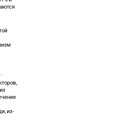
щаются
той
низм
т
кторов,
из
ечение
и, из-