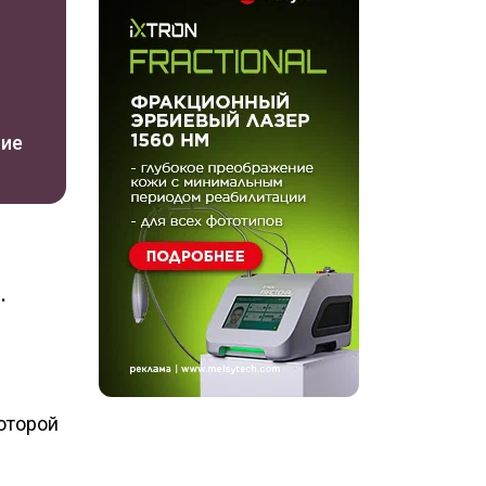
ние
.
которой