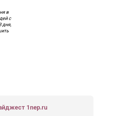
ня в
дей с
 дня,
шить
йджест 1nep.ru