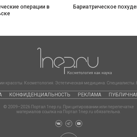
ческие операции в
Бариатрическое похуде
ьске
ии красоты. Косметология. Эстетическая медицина. Специалисты. 
А
КОНФИДЕНЦИАЛЬНОСТЬ
РЕКЛАМА
ПУБЛИЧНАЯ
© 2009–2026 Портал 1nep.ru. При цитировании или перепечатке
материалов ссылка на Портал 1nep.ru обязательна.