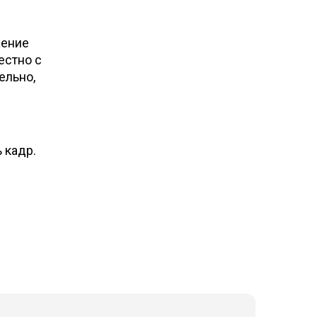
жение
естно с
ельно,
 кадр.