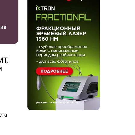
ние
T,
м
ста