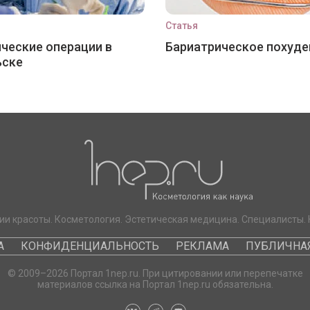
Статья
ческие операции в
Бариатрическое похуде
ьске
ии красоты. Косметология. Эстетическая медицина. Специалисты. 
А
КОНФИДЕНЦИАЛЬНОСТЬ
РЕКЛАМА
ПУБЛИЧНАЯ
© 2009–2026 Портал 1nep.ru. При цитировании или перепечатке
материалов ссылка на Портал 1nep.ru обязательна.