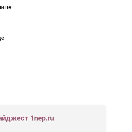
ли не
де
йджест 1nep.ru