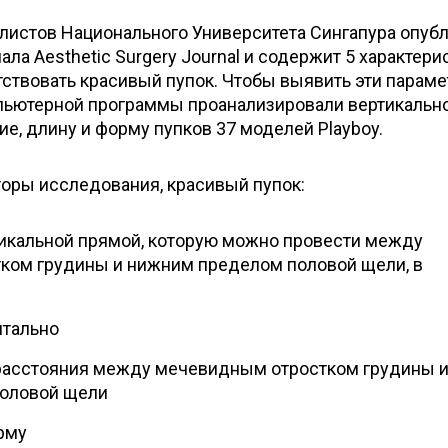
алистов Национального Университета Сингапура опуб
а Aesthetic Surgery Journal и содержит 5 характерис
ствовать красивый пупок. Чтобы выявить эти параме
ьютерной программы проанализировали вертикально
е, длину и форму пупков 37 моделей Playboy.
торы исследования, красивый пупок:
икальной прямой, которую можно провести между
ком грудины и нижним пределом половой щели, в
нтально
 расстояния между мечевидным отростком грудины 
оловой щели
рму