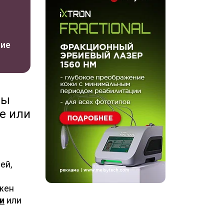
ние
ры
е или
ей,
жен
и
или