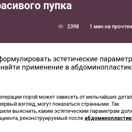
асивого пупка
2398
1 мин на прочте
сформулировать эстетические парамет
т найти применение в абдоминопластик
операции порой может зависеть от мельчайших детал
 первый взгляд, могут показаться странными. Так
шили выяснить, каким эстетическим параметрам дол
пациента, реконструируемый после
абдоминопластик