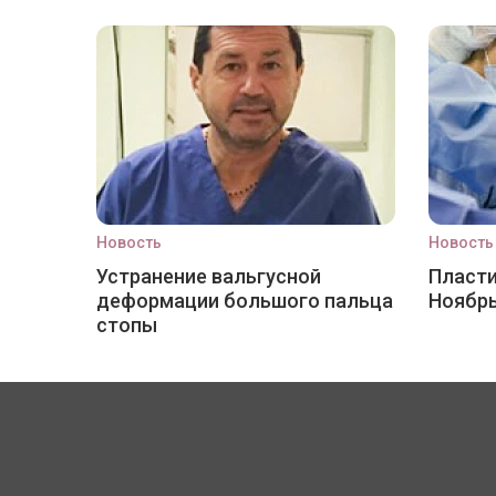
Новость
Новость
Устранение вальгусной
Пласти
деформации большого пальца
Ноябр
стопы