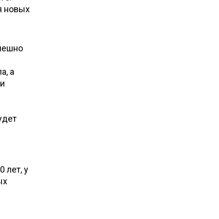
я новых
спешно
а, а
ри
удет
 лет, у
ых