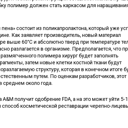
бку полимер должен стать каркасом для наращивани
 пена» состоит из поликапролактона, который уже у
ине. Как заявляет производитель, новый материал
ре выше 60°С и абсолютно тверд при температуре тел
сно разлагается в организме. Предполагается, что п
размягченного полимера хирург будет заполнять
агменты, затем новые клетки костной ткани будут
оразлагаемую структуру, которая в конечном итоге б
стественным путем. По оценкам разработчиков, этот
в среднем около года.
а A&M получит одобрение FDA, а на это может уйти 5-10
й способ косметической реставрации черепно-лицев