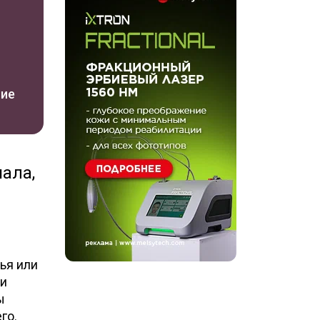
ние
ала,
ья или
ки
ы
го.