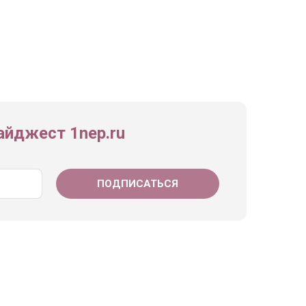
йджест 1nep.ru