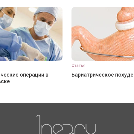
Статья
ческие операции в
Бариатрическое похуде
ьске