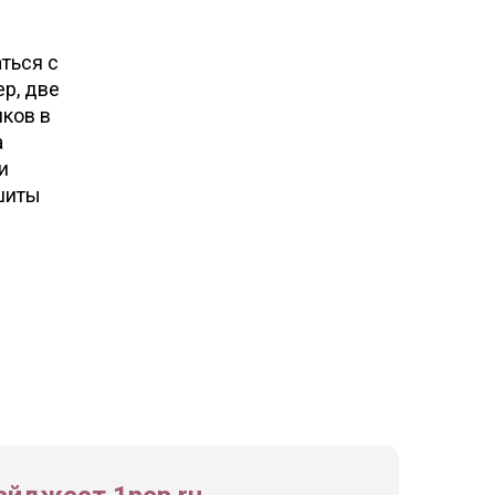
ться с
р, две
иков в
а
и
вшиты