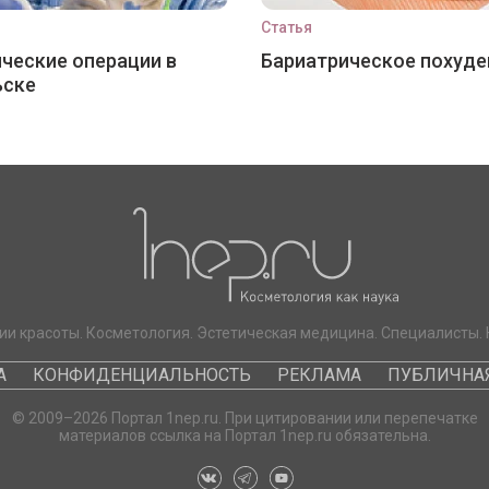
Статья
ческие операции в
Бариатрическое похуде
ьске
ии красоты. Косметология. Эстетическая медицина. Специалисты. 
А
КОНФИДЕНЦИАЛЬНОСТЬ
РЕКЛАМА
ПУБЛИЧНАЯ
© 2009–2026 Портал 1nep.ru. При цитировании или перепечатке
материалов ссылка на Портал 1nep.ru обязательна.