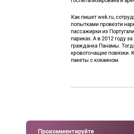
госпитализирована и аре
Как пишет wek.ru, сотру
попытками провезти нарк
пассажирки из Португали
париках. А в 2012 году з
гражданка Панамы. Тогд
кровоточащие повязки. К
пакеты с кокаином.
Прокомментируйте