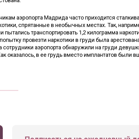
стована.
дникам аэропорта Мадрида часто приходится сталкива
отики, спрятанные в необычных местах. Так, наприме
и пытались транспортировать 1,2 килограмма наркот
а попытку провезти наркотики в груди была арестован
а сотрудники аэропорта обнаружили на груди девушк
ак оказалось, в ее грудь вместо имплантатов были 