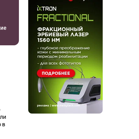
ние
о
или
 в