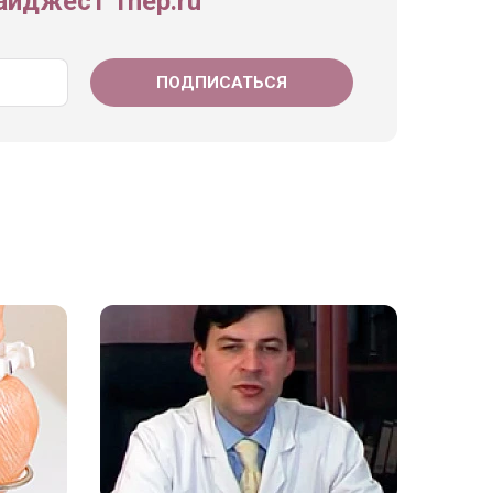
йджест 1nep.ru