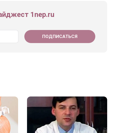
йджест 1nep.ru