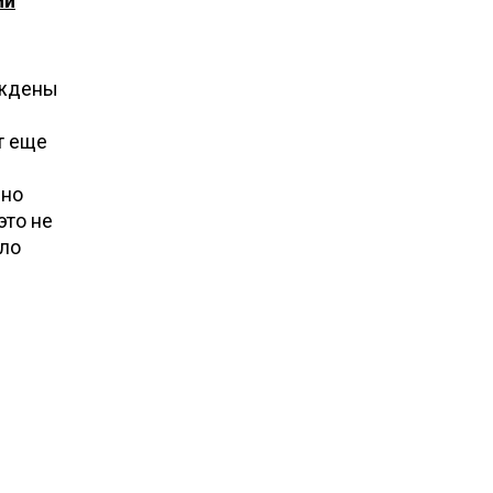
ий
уждены
т еще
рно
это не
сло