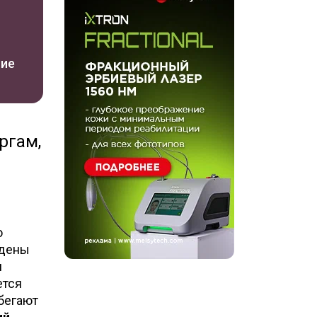
ние
ргам,
о
ждены
и
ется
бегают