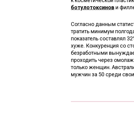
к косметической пласти
ботулотоксинов
и филле
Согласно данным статис
тратить минимум полгода 
показатель составлял 32
хуже. Конкуренция со с
безработными вынуждае
проходить через омолаж
только женщин. Австрал
мужчин за 50 среди свои