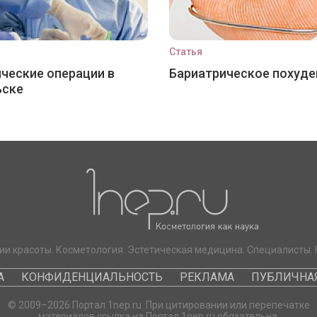
Статья
ческие операции в
Бариатрическое похуде
ьске
ии красоты. Косметология. Эстетическая медицина. Специалисты. 
А
КОНФИДЕНЦИАЛЬНОСТЬ
РЕКЛАМА
ПУБЛИЧНАЯ
© 2009–2026 Портал 1nep.ru. При цитировании или перепечатке
материалов ссылка на Портал 1nep.ru обязательна.