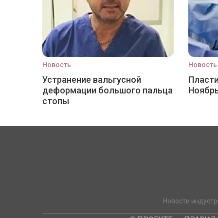
Новость
Новость
Устранение вальгусной
Пласти
деформации большого пальца
Ноябр
стопы
Новости индустр