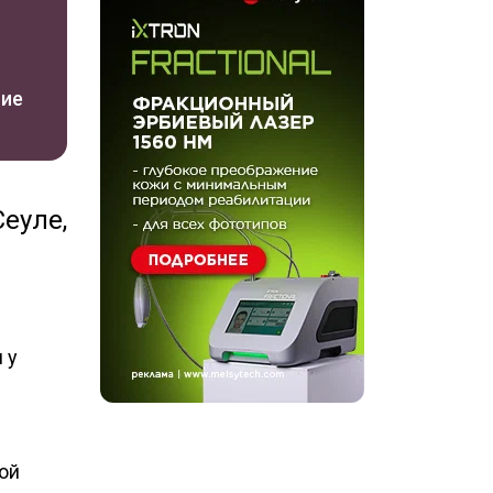
ние
еуле,
 у
ой