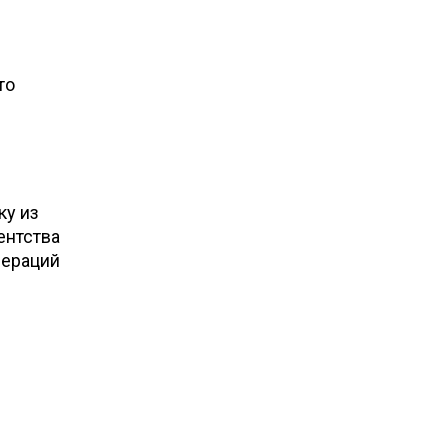
то
ку из
ентства
пераций