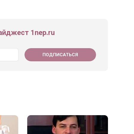
йджест 1nep.ru