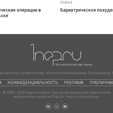
Статья
ческие операции в
Бариатрическое похуде
ьске
ии красоты. Косметология. Эстетическая медицина. Специалисты. 
А
КОНФИДЕНЦИАЛЬНОСТЬ
РЕКЛАМА
ПУБЛИЧНАЯ
© 2009–2026 Портал 1nep.ru. При цитировании или перепечатке
материалов ссылка на Портал 1nep.ru обязательна.