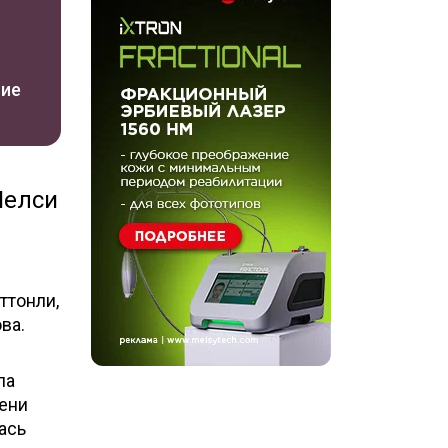
ние
Челси
ттонли,
ва.
ла
мени
ась