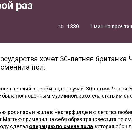
ой раз
1380
1 мин на прочте
государства хочет 30-летняя британка 
 сменила пол.
шел первый в своём роде случай: 30-летняя Челси Э
е была полноценным мужчиной, захотела стать им сно
ю, родилась и жила в Честерфилде и с детства люби
т Мэттью примерил на себя образ трансвестита по и
 году сделал
операцию по смене пола
, которая обошл