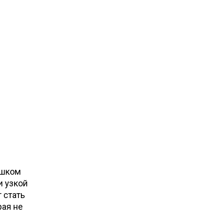
ишком
и узкой
 стать
рая не