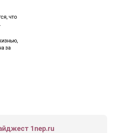
ся, что
.
жизнью,
а за
йджест 1nep.ru