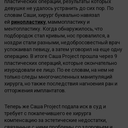
пластических операций, результаты которых
девушке не удалось устранить до сих пор. По
словам Саши, хирург буквально навязал
ей
ринопластику
, маммопластику и
ментопластику. Когда обнаружилось, что
подбородок стал кривым, нос провалился, а
ноздри стали разными, недобросовестный врач
успокаивал певицу, а затем уговорил на еще одну
операцию. В итоге Саша Project прошла через 9
пластических операций, которые окончательно
изуродовали ее лицо. По ее словам, на нем не
только следы многочисленных манипуляций
хирурга, но также последствия нагноения ран и
отторжения имплантатов.
Теперь же Саша Project подала иск в суд и
требует с покалечившего ее хирурга
компенсацию за эстетические недостатки,
связанные с ними проблемы со здоровьем и