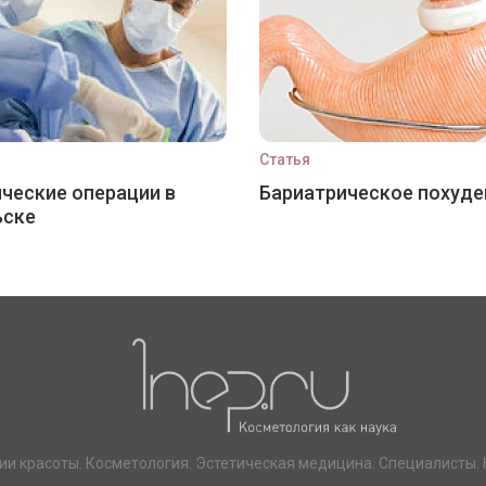
Статья
ческие операции в
Бариатрическое похуде
ьске
ии красоты. Косметология. Эстетическая медицина. Специалисты. 