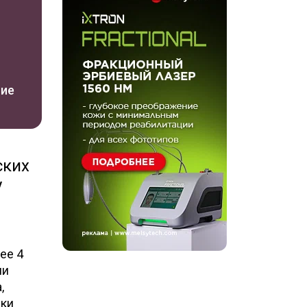
ние
ских
у
ее 4
ли
,
ики