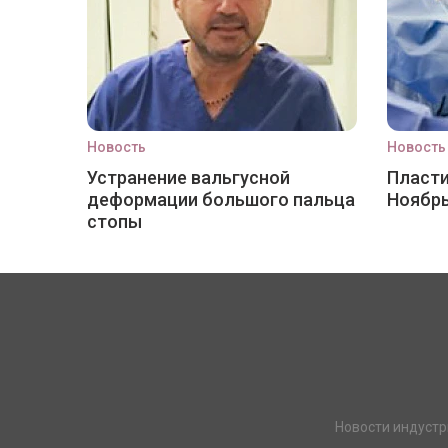
Новость
Новость
Устранение вальгусной
Пласти
деформации большого пальца
Ноябр
стопы
Новости индустр