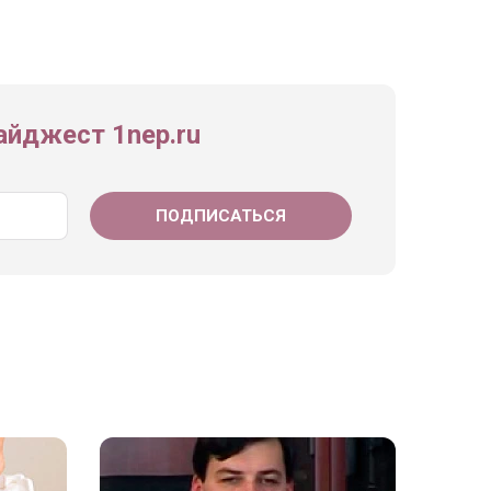
йджест 1nep.ru