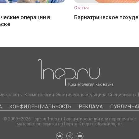
Статья
ческие операции в
Бариатрическое похуде
ьске
ии красоты. Косметология. Эстетическая медицина. Специалисты. 
А
КОНФИДЕНЦИАЛЬНОСТЬ
РЕКЛАМА
ПУБЛИЧНАЯ
© 2009–2026 Портал 1nep.ru. При цитировании или перепечатке
материалов ссылка на Портал 1nep.ru обязательна.