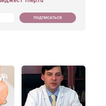
йджест 1nep.ru