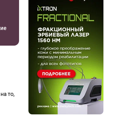
ние
на то,