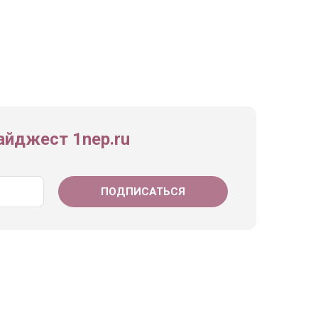
йджест 1nep.ru