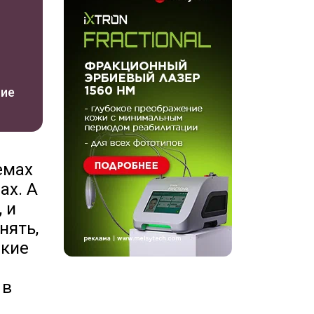
ние
емах
ах. А
 и
нять,
акие
 в