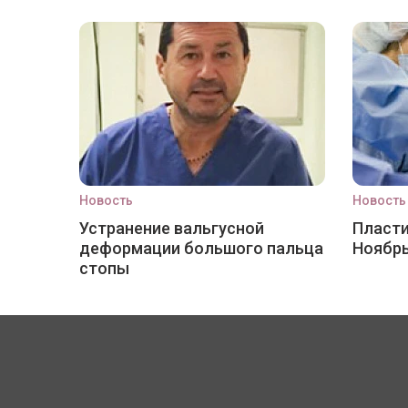
Новость
Новость
Устранение вальгусной
Пласти
деформации большого пальца
Ноябр
стопы