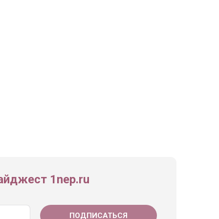
йджест 1nep.ru