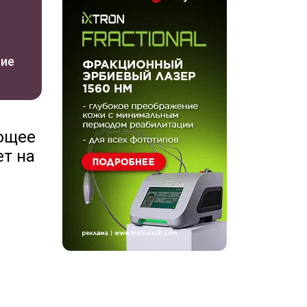
ние
ающее
ет на