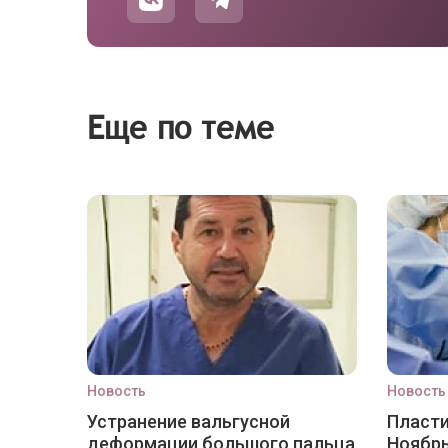
Еще по теме
Новость
Новость
Устранение вальгусной
Пласти
деформации большого пальца
Ноябр