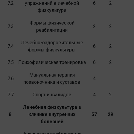
7.2
упражнений в лечебной
6
2
физкультуре
Формы физической
7.3
2
2
реабилитации
Лечебно-оздоровительные
7.4
6
2
формы физкультуры
7.5
Психофизическая тренировка
6
2
Мануальная терапия
7.6
4
позвоночника и суставов
7.7
Спорт инвалидов
4
2
Лечебная физкультура в
8.
клинике внутренних
57
29
болезней