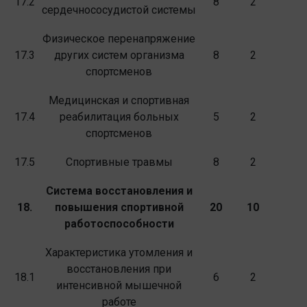
17.2
8
2
сердечно­сосудистой системы
Физическое перенапряжение
17.3
других сис­тем организма
8
2
спортсменов
Медицинская и спортивная
17.4
реабилитация больных
5
2
спортсменов
17.5
Спортивные травмы
8
2
Система восстановления и
18.
повышения спор­
тивной
20
10
работоспособности
Характеристика утомления и
восстановле­ния при
18.1
6
2
интенсивной мышечной
работе