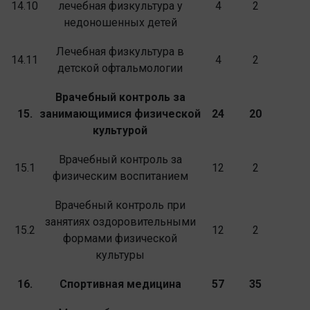
14.10
лечебная физкультура у
4
2
недоношенных детей
Лечебная физкультура в
14.11
4
2
детской офтальмологии
Врачебный контроль за
15.
занимающимися
физической
24
20
культурой
Врачебный контроль за
15.1
12
2
физическим воспитанием
Врачебный контроль при
занятиях оздоро­вительными
15.2
12
2
формами физической
культуры
16.
Спортивная медицина
57
35