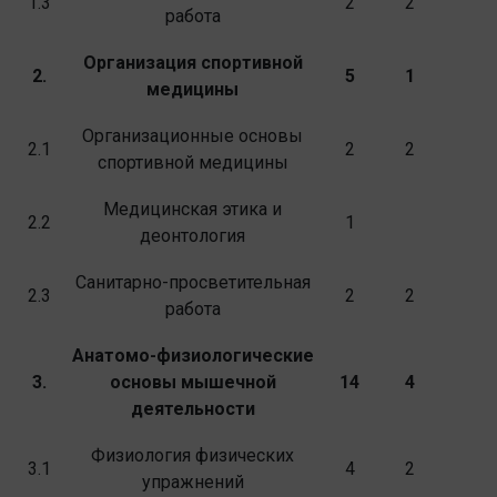
1.3
2
2
работа
Организация спортивной
2.
5
1
медицины
Организационные основы
2.1
2
2
спортивной ме­дицины
Медицинская этика и
2.2
1
деонтология
Санитарно-просветительная
2.3
2
2
работа
Анатомо-физиологические
3.
основы мышечной
14
4
деятельности
Физиология физических
3.1
4
2
упражнений