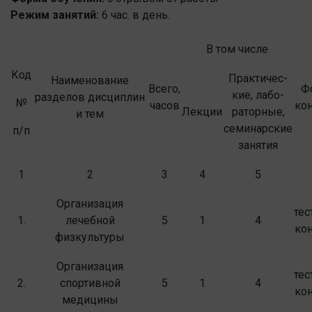
Режим занятий:
6 час. в день.
В том числе
Код
Практичес­
Наименование
Всего,
Ф
кие, лабо­
разделов дисциплин
№
часов
ко
Лекции
раторные,
и тем
семинарские
п/п
занятия
1
2
3
4
5
Организация
те
1.
лечебной
5
1
4
ко
физкультуры
Организация
те
2.
спортивной
5
1
4
ко
медицины