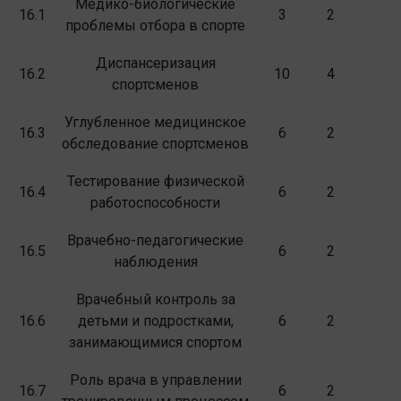
Медико-биологические
16.1
3
2
проблемы отбора в спорте
Диспансеризация
16.2
10
4
спортсменов
Углубленное медицинское
16.3
6
2
обследование спортсменов
Тестирование физической
16.4
6
2
работоспособ­ности
Врачебно-педагогические
16.5
6
2
наблюдения
Врачебный контроль за
16.6
детьми и подрост­ками,
6
2
занимающимися спортом
Роль врача в управлении
16.7
6
2