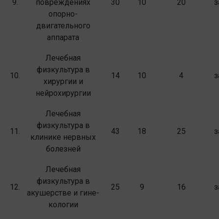
9.
повреждениях
30
10
20
з
опорно-
двигательного
аппарата
Лечебная
физкультура в
10.
14
10
4
з
хирургии и
нейрохирургии
Лечебная
физкультура в
11.
43
18
25
з
клинике нервных
болезней
Лечебная
физкультура в
12.
25
9
16
з
акушерстве и гине­
кологии