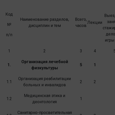
Код
Выез
Наименование разделов,
Всего,
заня
Лекции
№
дисциплин и тем
часов
стажи
дел
п/п
игры 
1
2
3
4
Организация лечебной
1.
5
1
физкультуры
Организация реабилитации
1.1
2
2
больных и ин­валидов
Медицинская этика и
1.2
1
деонтология
Санитарно-просветительная