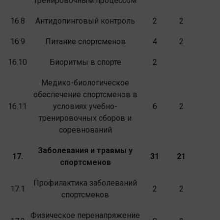
тренировочным процессом
16.8
Антидопинговый контроль
2
2
16.9
Питание спортсменов
4
2
16.10
Биоритмы в спорте
2
Медико-биологическое
обеспечение спортсменов в
16.11
условиях учебно-
6
2
тренировочных сборов и
соревнований
Заболевания и травмы у
17.
31
21
спортсменов
Профилактика заболеваний
17.1
2
2
спортсменов
Физическое перенапряжение