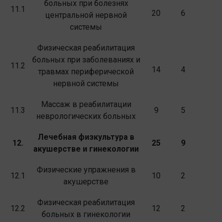
больных при бо­лезнях
11.1
20
6
центральной нервной
системы
Физическая реабилитация
больных при заболеваниях и
11.2
14
4
травмах периферической
нервной системы
Массаж в реабилитации
11.3
9
5
неврологических больных
Лечебная физкультура в
12.
25
9
акушерстве и гине­
кологии
Физические упражнения в
12.1
10
2
акушерстве
Физическая реабилитация
12.2
12
2
больных в гине­кологии