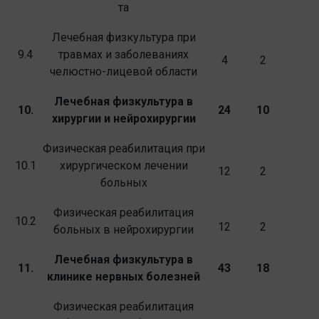
та
Лечебная физкультура при
9.4
травмах и за­болеваниях
4
2
челюстно-лицевой области
Лечебная физкультура в
10.
24
10
хирургии и нейрохирургии
Физическая реабилитация при
10.1
хирургиче­ском лечении
12
2
больных
Физическая реабилитация
10.2
12
2
больных в ней­рохирургии
Лечебная физкультура в
11.
43
18
клинике нервных
болезней
Физическая реабилитация