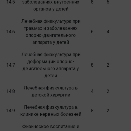
14.5
заболеваниях внутренних
8
6
органов у детей
Лечебная физкультура при
травмах и заболеваниях
14.6
6
4
опорно-двигательного
аппарата у детей
Лечебная физкультура при
деформации опорно-
14.7
8
2
двигательного аппарата у
детей
Лечебная физкультура в
14.8
4
2
детской хирургии
Лечебная физкультура в
14.9
8
2
клинике нервных болезней
Физическое воспитание и