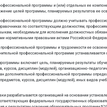
офессиональной программы и (или) отдельных ее компонен
ижение целей программы, планируемых результатов ее осв
профессиональной программы должно учитывать професси
правочниках по соответствующим должностям, профессия
выкам, необходимым для исполнения должностных обязанн
ми нормативными правовыми актами Российской Федераци
й профессиональной программы и трудоемкости ее освоени
нительной профессиональной программе устанавливается о
программы включает цель, планируемые результаты обуче
, курсов, дисциплин (модулей), организационно-педагоги
лан дополнительной профессиональной программы определ
предметов, курсов, дисциплин (модулей), иных видов уч
вки разрабатывается организацией на основании установ
оответствующих федеральных государственных образоват
ия к результатам освоения образовательных программ.*(1