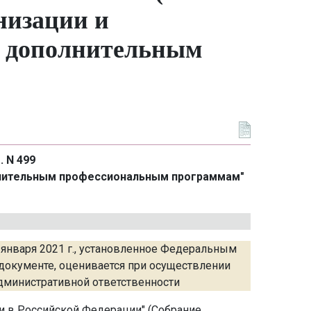
низации и
о дополнительным
. N 499
лнительным профессиональным программам"
 января 2021 г., установленное Федеральным
 документе, оценивается при осуществлении
административной ответственности
нии в Российской Федерации" (Собрание