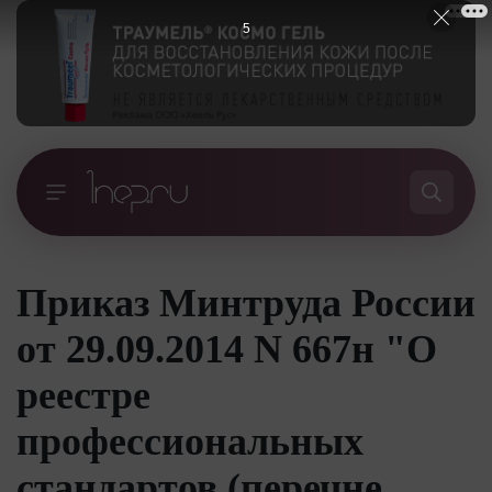
5
Приказ Минтруда России
от 29.09.2014 N 667н "О
реестре
профессиональных
стандартов (перечне