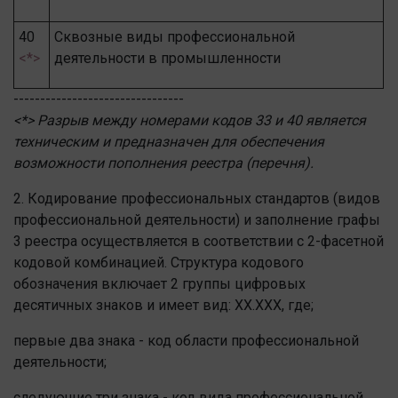
40
Сквозные виды профессиональной
<*>
деятельности в промышленности
--------------------------------
<*> Разрыв между номерами кодов 33 и 40 является
техническим и предназначен для обеспечения
возможности пополнения реестра (перечня).
2. Кодирование профессиональных стандартов (видов
профессиональной деятельности) и заполнение графы
3 реестра осуществляется в соответствии с 2-фасетной
кодовой комбинацией. Структура кодового
обозначения включает 2 группы цифровых
десятичных знаков и имеет вид: XX.XXX, где;
первые два знака - код области профессиональной
деятельности;
следующие три знака - код вида профессиональной