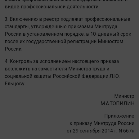
видов профессиональной деятельности.
3. Включению в реестр подлежат профессиональные
стандарты, утвержденные приказами Минтруда
России в установленном порядке, в 10-дневный срок
после их государственной регистрации Минюстом
России.
4. Контроль за исполнением настоящего приказа
возложить на заместителя Министра труда и
социальной защиты Российской Федерации Л.Ю.
Ельцову.
Министр
М.А.ТОПИЛИН
Приложение
к приказу Минтруда России
от 29 сентября 2014 г. N 667н