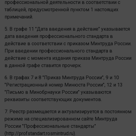
профессиональной деятельности в соответствии с
таблицей, предусмотренной пунктом 1 настоящих
примечаний.
5. В графе 11 "Дата введения в действие" указывается
дата введения профессионального стандарта в
действие в соответствии с приказом Минтруда России.
При введении профессионального стандарта в
действие с момента издания приказа Минтруда России
в данной графе ставится прочерк.
6. В графах 7 и 8 "Приказ Минтруда России", 9 и 10
"Регистрационный номер Минюста России", 12 и 13
"Письмо в Минобрнауки России" указываются
реквизиты соответствующих документов.
7. Реестр размещается и актуализируется в постоянном
режиме на специализированном сайте Минтруда
России "Профессиональные стандарты"
(http://profstandart.rosmintrud.ru).