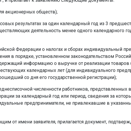
", и прилагает к заявлению следующие документы:
для акционерных обществ);
ансовых результатах за один календарный год из 3 предш
ествляющих деятельность менее одного календарного года
сийской Федерации о налогах и сборах индивидуальный пр
ения в порядке, установленном законодательством Россий
держащий информацию о выручке от реализации товаров (ра
дшествующих календарных лет (для индивидуального пред
прошедший со дня его государственной регистрации);
еднесписочной численности работников, представленных в
рации за календарный год или период, сведения за которы
видуальные предприниматели, не привлекавшие в указанн
ующим от имени заявителя, прилагается документ, подтве