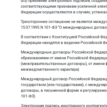
ФЗ) признание электронных подписей, созданн
соответствующими признакам усиленной элект
Федерации осуществляются в случаях, устан
Трехстороннее соглашение не является междун
15.07.1995 N 101-ФЗ "О международных договор
В соответствии с Конституцией Российской Ф
Федерации находятся в ведении Российской Ф
Международные договоры Российской Федерац
образованиями от имени Российской Федераци
(межправительственные договоры), от имени 
межведомственного характера).
Международный договор Российской Федераци
государством (или государствами), с междун
договоры, в письменной форме и регулируемое 
101-ФЗ).
Электронная подпись иностранного контрагент