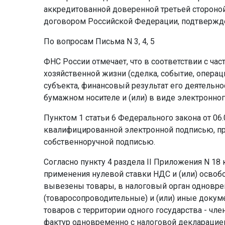
аккредитованной доверенной третьей сторон
договором Российской Федерации, подтвержд
По вопросам Письма N 3, 4, 5
ФНС России отмечает, что в соответствии с час
хозяйственной жизни (сделка, событие, опера
субъекта, финансовый результат его деятель
бумажном носителе и (или) в виде электронно
Пунктом 1 статьи 6 Федерального закона от 06
квалифицированной электронной подписью, пр
собственноручной подписью.
Согласно пункту 4 раздела II Приложения N 1
применения нулевой ставки НДС и (или) освобо
вывезены товары, в налоговый орган одноврем
(товаросопроводительные) и (или) иные доку
товаров с территории одного государства - чле
фактур одновременно с налоговой декларацией