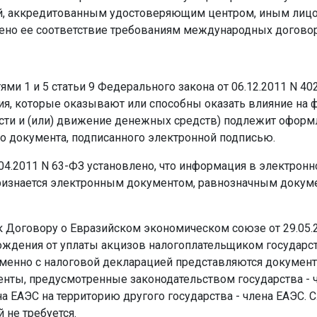
ой, аккредитованным удостоверяющим центром, иным лиц
ено ее соответствие требованиям международных догово
тями 1 и 5 статьи 9 Федерального закона от 06.12.2011 N 4
ция, которые оказывают или способны оказать влияние н
ности и (или) движение денежных средств) подлежит офо
го документа, подписанного электронной подписью.
.04.2011 N 63-ФЗ установлено, что информация в электрон
изнается электронным документом, равнозначным докуме
8 к Договору о Евразийском экономическом союзе от 29.05
ждения от уплаты акцизов налогоплательщиком государств
енно с налоговой декларацией представляются документы 
менты, предусмотренные законодательством государства 
на ЕАЭС на территорию другого государства - члена ЕАЭС. 
 не требуется.