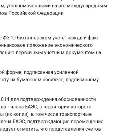
ом, уполномоченными на это международным
ров Российской Федерации.
02-ФЗ "О бухгалтерском учете" каждый факт
а финансовое положение экономического
рмлению первичным учетным документом на
ной форме, подписанная усиленной
нту на бумажном носителе, подписанному
.2014 для подтверждения обоснованности
а - члена ЕАЭС, с территории которого
(их копии), в том числе транспортные
- члена ЕАЭС, подтверждающие перемещение
Следует отметить, что представления счетов-