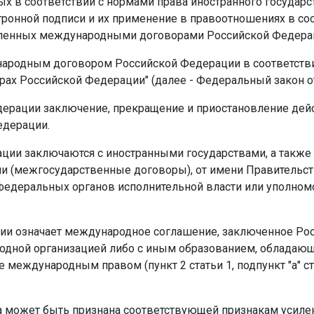
ых в соответствии с нормами права иностранного государ
ронной подписи и их применение в правоотношениях в соо
овленных международными договорами Российской Федера
ародным договором Российской Федерации в соответствии
ах Российской Федерации" (далее - Федеральный закон от 
едерации заключение, прекращение и приостановление де
едерации.
ии заключаются с иностранными государствами, а также
и (межгосударственные договоры), от имени Правительс
федеральных органов исполнительной власти или уполном
и означает международное соглашение, заключенное Ро
ародной организацией либо с иным образованием, облад
международным правом (пункт 2 статьи 1, подпункт "а" ст
а может быть признана соответствующей признакам усилен