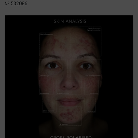
№ 532086