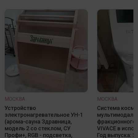
МОСКВА
МОСКВА
Устройство
Система косме
электронагревательное УН-1
мультимодаль
(арома-сауна Здравница,
фракционного 
модель 2 со стеклом, СУ
VIVACE в испол
Профи+, RGB - подсветка,
Год выпуска: 20