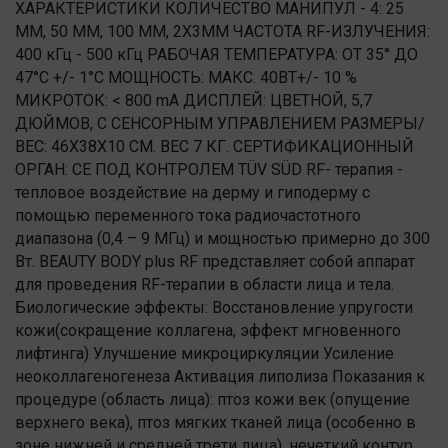
ХАРАКТЕРИСТИКИ КОЛИЧЕСТВО МАНИПУЛ - 4: 25
ММ, 50 ММ, 100 ММ, 2Х3ММ ЧАСТОТА RF-ИЗЛУЧЕНИЯ:
400 кГц - 500 кГц РАБОЧАЯ ТЕМПЕРАТУРА: ОТ 35° ДО
47°С +/- 1°С МОЩНОСТЬ: МАКС. 40ВТ+/- 10 %
МИКРОТОК: < 800 mA ДИСПЛЕЙ: ЦВЕТНОЙ, 5,7
ДЮЙМОВ, С СЕНСОРНЫМ УПРАВЛЕНИЕМ РАЗМЕРЫ/
ВЕС: 46Х38Х10 СМ. ВЕС 7 КГ. СЕРТИФИКАЦИОННЫЙ
ОРГАН: CE ПОД КОНТРОЛЕМ TÜV SÜD RF- терапия -
тепловое воздействие на дерму и гиподерму с
помощью переменного тока радиочастотного
диапазона (0,4 – 9 МГц) и мощностью примерно до 300
Вт. BEAUTY BODY plus RF представляет собой аппарат
для проведения RF-терапии в области лица и тела.
Биологические эффекты: Восстановление упругости
кожи(сокращение коллагена, эффект мгновенного
лифтинга) Улучшение микроциркуляции Усиление
неоколлагеногенеза Активация липолиза Показания к
процедуре (область лица): птоз кожи век (опущение
верхнего века), птоз мягких тканей лица (особенно в
зоне нижней и средней трети лица), нечеткий контур