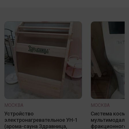
МОСКВА
МОСКВА
Устройство
Система косме
электронагревательное УН-1
мультимодаль
(арома-сауна Здравница,
фракционного 