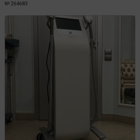
№ 264683