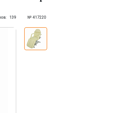
ров:
139
№ 417220