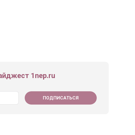
йджест 1nep.ru