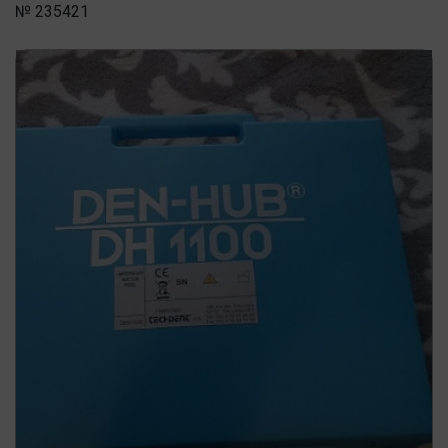
№ 235421