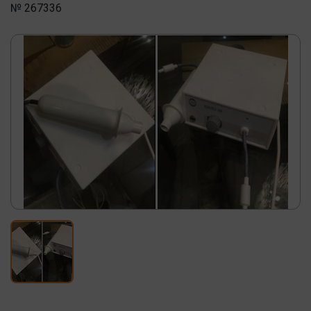
№ 267336