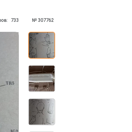
ров:
733
№ 307762