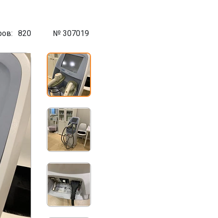
ров:
820
№ 307019