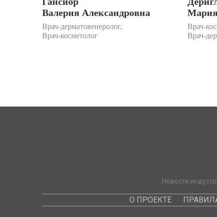
Гансиор
Дериг
Валерия Александровна
Мария
Врач-дерматовенеролог,
Врач-кос
Врач-косметолог
Врач-де
Новости индустр
О ПРОЕКТЕ
ПРАВИЛ