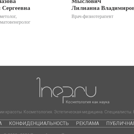
лазова
Мыслович
 Сергеевна
Лилианна Владимиро
метолог,
Врач-физиотерапевт
рматовенеролог
ии красоты. Косметология. Эстетическая медицина. Специалисты. 
А
КОНФИДЕНЦИАЛЬНОСТЬ
РЕКЛАМА
ПУБЛИЧНАЯ