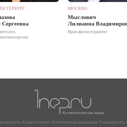
ПЕТЕРБУРГ
МОСКВА
лазова
Мыслович
 Сергеевна
Лилианна Владимиро
метолог,
Врач-физиотерапевт
рматовенеролог
ии красоты. Косметология. Эстетическая медицина. Специалисты. 