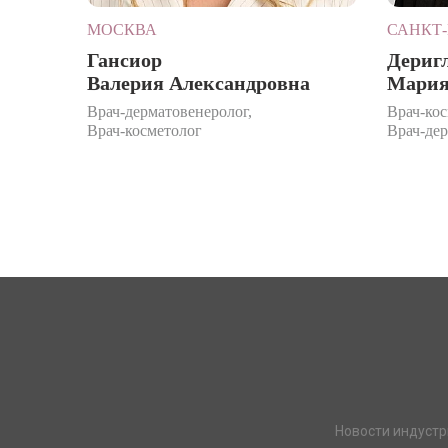
МОСКВА
САНКТ-
Гансиор
Дериг
Валерия Александровна
Мария
Врач-дерматовенеролог,
Врач-кос
Врач-косметолог
Врач-де
Новости индустр